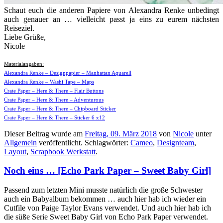
Schaut euch die anderen Papiere von Alexandra Renke unbedingt
auch genauer an … vielleicht passt ja eins zu eurem nächsten
Reiseziel.
Liebe Grüße,
Nicole
Materialangaben:
Alexandra Renke – Designpapier – Manhattan Aquarell
Alexandra Renke – Washi Tape – Maps
Crate Paper – Here & There – Flair Buttons
Crate Paper – Here & There – Adventurous
Crate Paper – Here & There – Chipboard Sticker
Crate Paper – Here & There – Sticker 6 x12
Dieser Beitrag wurde am
Freitag, 09. März 2018
von
Nicole
unter
Allgemein
veröffentlicht. Schlagwörter:
Cameo
,
Designteam
,
Layout
,
Scrapbook Werkstatt
.
Noch eins … [Echo Park Paper – Sweet Baby Girl]
Passend zum letzten Mini musste natürlich die große Schwester
auch ein Babyalbum bekommen … auch hier hab ich wieder ein
Cutfile von Paige Taylor Evans verwendet. Und auch hier hab ich
die süße Serie Sweet Baby Girl von Echo Park Paper verwendet.