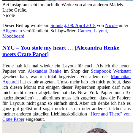
Bei Instagram seht ihr auch die Werke von allen anderen Mädels …
Liebe Grüße,
Nicole
Dieser Beitrag wurde am
Sonntag, 08. April 2018
von
Nicole
unter
Allgemein
veröffentlicht. Schlagwörter:
Cameo
,
Layout
,
Moodboard
.
NYC – You stole my heart … [Alexandra Renke
meets Crate Paper]
Heute hab ich mal wieder ein Layout für euch. Als ich die neuen
Papiere von
Alexandra Renke
im Shop der
Scrapbook Werkstatt
gesehen hab, war ich total begeistert. Vor allem das
Manhattan
Aquarell
hat es mir angetan. Umso mehr hab ich mich gefreut, dass
ich diesen Monat mit einigen dieser Papierchen spielen darf (was
mich nicht davon abgehalten hat das New York Papier noch 3x
nachzubestellen) … allerdings muss ich zugeben, dass die Papiere
für Layouts nicht ganz so einfach sind. Aber ich denke ich hab es
ganz gut gelöst und sogar noch das ein oder andere Teilchen aus
meiner anderen aktuellen Lieblingskollektion
"Here and There" von
Crate Paper
eingebaut.