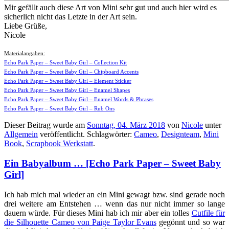
Mir gefällt auch diese Art von Mini sehr gut und auch hier wird es
sicherlich nicht das Letzte in der Art sein.
Liebe Grüße,
Nicole
Materialangaben:
Echo Park Paper – Sweet Baby Girl – Collection Kit
Echo Park Paper – Sweet Baby Girl – Chipboard Accents
Echo Park Paper – Sweet Baby Girl – Element Sticker
Echo Park Paper – Sweet Baby Girl – Enamel Shapes
Echo Park Paper – Sweet Baby Girl – Enamel Words & Phrases
Echo Park Paper – Sweet Baby Girl – Rub Ons
Dieser Beitrag wurde am
Sonntag, 04. März 2018
von
Nicole
unter
Allgemein
veröffentlicht. Schlagwörter:
Cameo
,
Designteam
,
Mini
Book
,
Scrapbook Werkstatt
.
Ein Babyalbum … [Echo Park Paper – Sweet Baby
Girl]
Ich hab mich mal wieder an ein Mini gewagt bzw. sind gerade noch
drei weitere am Entstehen … wenn das nur nicht immer so lange
dauern würde. Für dieses Mini hab ich mir aber ein tolles
Cutfile für
die Silhouette Cameo von Paige Taylor Evans
gegönnt und so war