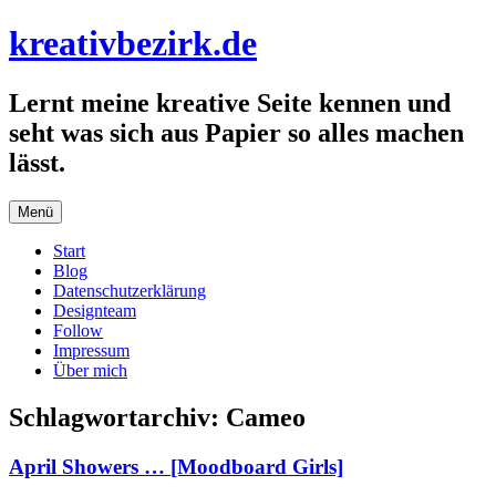
Zum
kreativbezirk.de
Inhalt
springen
Lernt meine kreative Seite kennen und
seht was sich aus Papier so alles machen
lässt.
Menü
Start
Blog
Datenschutzerklärung
Designteam
Follow
Impressum
Über mich
Schlagwortarchiv:
Cameo
April Showers … [Moodboard Girls]