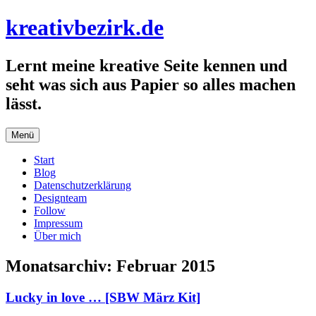
Zum
kreativbezirk.de
Inhalt
springen
Lernt meine kreative Seite kennen und
seht was sich aus Papier so alles machen
lässt.
Menü
Start
Blog
Datenschutzerklärung
Designteam
Follow
Impressum
Über mich
Monatsarchiv:
Februar 2015
Lucky in love … [SBW März Kit]