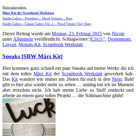
Materialangaben:
März Kit der Scrapbook Werkstatt
Studio Calico – Printshop – Wood Veneers – Stars
Studio Calico – Classic Calico Vol. 2 – Wood Veneer Tiny Stars
Dieser Beitrag wurde am
Montag, 23. Februar 2015
von
Nicole
unter
Allgemein
veröffentlicht. Schlagwörter:
8.5x11"
,
Designteam
,
Layout
,
Monats-Kit
,
Scrapbook Werkstatt
.
Sneaks [SBW März Kit]
Hier kommen ganz schnell ein paar Sneaks auf meine Werke die ich
mit dem tollen
März Kit
der
Scrapbook Werkstatt
gewerkelt hab.
Das
Kit
wandert wie immer am 26sten für euch in den
Shop
. Bald
gibt es hier also wieder mehr zu sehen … untätig bin ich im Moment
aber trotzdem nicht. Ich hab meine Liebe zu Stoff entdeckt und
arbeite an einem ganz tollen Projekt … die Nähmaschine glüht!