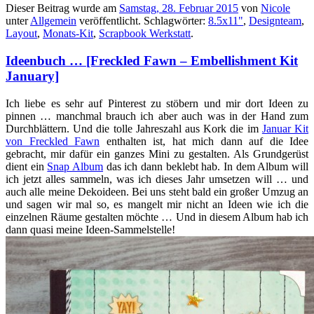
Dieser Beitrag wurde am
Samstag, 28. Februar 2015
von
Nicole
unter
Allgemein
veröffentlicht. Schlagwörter:
8.5x11"
,
Designteam
,
Layout
,
Monats-Kit
,
Scrapbook Werkstatt
.
Ideenbuch … [Freckled Fawn – Embellishment Kit
January]
Ich liebe es sehr auf Pinterest zu stöbern und mir dort Ideen zu
pinnen … manchmal brauch ich aber auch was in der Hand zum
Durchblättern. Und die tolle Jahreszahl aus Kork die im
Januar Kit
von Freckled Fawn
enthalten ist, hat mich dann auf die Idee
gebracht, mir dafür ein ganzes Mini zu gestalten. Als Grundgerüst
dient ein
Snap Album
das ich dann beklebt hab. In dem Album will
ich jetzt alles sammeln, was ich dieses Jahr umsetzen will … und
auch alle meine Dekoideen. Bei uns steht bald ein großer Umzug an
und sagen wir mal so, es mangelt mir nicht an Ideen wie ich die
einzelnen Räume gestalten möchte … Und in diesem Album hab ich
dann quasi meine Ideen-Sammelstelle!