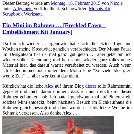
Dieser Beitrag wurde am
Montag, 16. Februar 2015
von
Nicole
unter
Allgemein
veröffentlicht. Schlagwörter:
Monats-Kit
,
Scrapbook Werkstatt
.
Ein Mini im Rahmen … [Freckled Fawn –
Embellishment Kit January]
Da bin ich wieder … irgendwie hatte sich die letzten Tage und
Wochen meine Kreativität gänzlich verabschiedet. Der Monat Pause
im Designteam hat da mal ganz gut getan … aber jetzt bin ich
wieder voller Tatendrang und hab schon wieder ganz tolles neues
Material hier, das darauf wartet verarbeitet zu werden. Auch wenn
ich leider immer noch unter dem Motto lebe "Zu viele Ideen, zu
wenig Zeit" … aber wer kennt das nicht.
Kürzlich hat die liebe
Alex
auf ihrem Blog
dieses
tolle Rahmenmini
gepostet und mich daran erinnert, dass ich auch noch drei dieser
Rahmen gebunkert hab. Ich hatte irgendwann mal auf Pinterest ein
solches Mini entdeckt, beim nächsten Besuch im Elchkaufhaus die
Rahmen gleich besorgt und dann wurden sie bis letzte Woche im
Schrank vergessen. Also danke Alex …