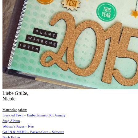
Liebe Grüße,
Nicole
Materialangaben:
Freckled Fawn – Embellishment Kit January
Snap Album
Webster's Pages – Nest
GARN & MEHR – Bäcker-Garn – Schwarz
Buch-Ecken