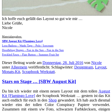
Ich hoffe euch gefällt das Layout so gut wie mir …
Liebe Grüße,
Nicole
Materialangaben:
SBW August Kit [Flamingo Love]
Lora Bailora – Washi Tape – Polo / Icecream
Doodlebug Design – Fun in the Sun – Fun in the Sun
Freckled Fawn – Flair Button – Summer Fruit Set
Dieser Beitrag wurde am
Donnerstag, 28. Juli 2016
von
Nicole
unter
Allgemein
veröffentlicht. Schlagwörter:
Designteam
,
Layout
,
Monats-Kit
,
Scrapbook Werkstatt
.
Stars on Stage … [SBW August Kit]
Da bin ich wieder mit einem neuen Layout mit dem tollen
August
Kit [Flamingo Love]
der Scrapbook Werkstatt … gestern ist das Kit
auch endlich für euch in den
Shop
gewandert. Ich hab auch diesmal
wieder eins der tollen Color Conspiracy Papiere verwendet.
Zusammen mit einem s/w Foto, schwarzen Farbklecksen, einigen