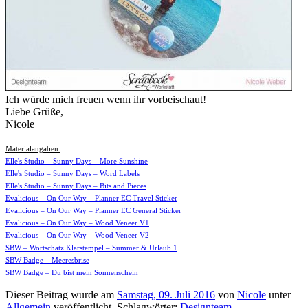
Ich würde mich freuen wenn ihr vorbeischaut!
Liebe Grüße,
Nicole
Materialangaben:
Elle's Studio – Sunny Days – More Sunshine
Elle's Studio – Sunny Days – Word Labels
Elle's Studio – Sunny Days – Bits and Pieces
Evalicious – On Our Way – Planner EC Travel Sticker
Evalicious – On Our Way – Planner EC General Sticker
Evalicious – On Our Way – Wood Veneer V1
Evalicious – On Our Way – Wood Veneer V2
SBW – Wortschatz Klarstempel – Summer & Urlaub 1
SBW Badge – Meeresbrise
SBW Badge – Du bist mein Sonnenschein
Dieser Beitrag wurde am
Samstag, 09. Juli 2016
von
Nicole
unter
Allgemein
veröffentlicht. Schlagwörter:
Designteam
,