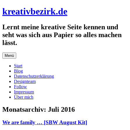
Zum
kreativbezirk.de
Inhalt
springen
Lernt meine kreative Seite kennen und
seht was sich aus Papier so alles machen
lässt.
Menü
Start
Blog
Datenschutzerklärung
Designteam
Follow
Impressum
Über mich
Monatsarchiv:
Juli 2016
We are family … [SBW August Kit]