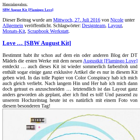
Materialangaben:
SBW August Kit [Flamingo Love]
Dieser Beitrag wurde am
Mittwoch, 27. Juli 2016
von
Nicole
unter
Allgemein
veröffentlicht. Schlagwörter:
Designteam
,
Layout
,
Monats-Kit
,
Scrapbook Werkstatt
.
Love … [SBW August Kit]
Bestimmt habt ihr schon auf dem ein oder anderen Blog der DT
Mädels die ersten Werke mit dem neuen
Augustkit [Flamingo Love]
entdeckt … auch dieses Kit ist wieder sommerlich farbenfroh und
enthält sogar einige ganz exklusive Artikel die es nur in diesem Kit
geben wird. In das tolle Papier von Color Conspiracy hab ich mich
auch gleich verliebt. Nach langem Hin und Her hab ich mich dann
doch getraut es anzuschneiden … letztendlich ist das Layout ganz
anders geworden als geplant, aber ich find es toll! Und passend zu
unserem Hochzeitstag heute ist es natürlich mit einem Foto von
diesem besonderen Tag!