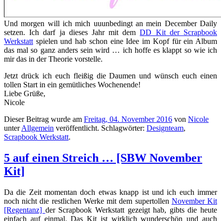
Und morgen will ich mich uuunbedingt an mein December Daily
setzen. Ich darf ja dieses Jahr mit dem
DD Kit der Scrapbook
Werkstatt
spielen und hab schon eine Idee im Kopf für ein Album
das mal so ganz anders sein wird … ich hoffe es klappt so wie ich
mir das in der Theorie vorstelle.
Jetzt drück ich euch fleißig die Daumen und wünsch euch einen
tollen Start in ein gemütliches Wochenende!
Liebe Grüße,
Nicole
Dieser Beitrag wurde am
Freitag, 04. November 2016
von
Nicole
unter
Allgemein
veröffentlicht. Schlagwörter:
Designteam
,
Scrapbook Werkstatt
.
5 auf einen Streich … [SBW November
Kit]
Da die Zeit momentan doch etwas knapp ist und ich euch immer
noch nicht die restlichen Werke mit dem supertollen
November Kit
[Regentanz]
der Scrapbook Werkstatt gezeigt hab, gibts die heute
einfach auf einmal. Das Kit ist wirklich wunderschön und auch