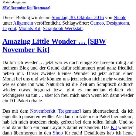
Materialangaben:
SBW November Kit [Regentanz]
Dieser Beitrag wurde am
Sonntag, 30. Oktober 2016
von
Nicole
unter
Allgemein
veröffentlicht. Schlagwörter:
Cameo
,
Designteam
,
Layout
,
Monats-Kit
,
Scrapbook Werkstatt
.
Amazing Little Wonder … [SBW
November Kit]
Da bin ich wieder … jetzt war es doch einige Zeit seeehr ruhig auf
meinem Blog und der Grund dafür schlummert grad ganz friedlich
neben mir. Unser zweites kleines Wunder ist jetzt schon einen
Monat bei uns und wir können uns jetzt schon nicht mehr vorstellen,
wie es ohne ihn war. Natürlich ist die Zeit am Scraptisch dadurch
wieder etwas begrenzt bzw. gibt es momentan einfach viel
wichtigeres zu tun … aber ich freu mich auch wenn ich dann wieder
ein DT Paket erhalte.
Das mit dem
Novemberkit [Regentanz]
kam überraschend, da ich
eigentlich pausieren wollte. Als dann trotzdem ein Paket hier ankam,
hab ich mich trotzdem riesig gefreut bei dem tollen Inhalt. Und so
sind dann doch ein paar Layouts damit entstanden. Das
Kit
wandert
dann übermorgen in den
Shop
für euch! Detailfotos hab ich heute