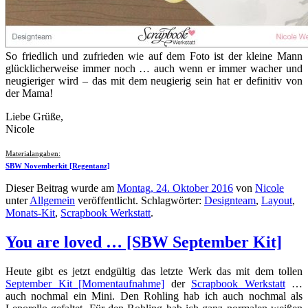
So friedlich und zufrieden wie auf dem Foto ist der kleine Mann
glücklicherweise immer noch … auch wenn er immer wacher und
neugieriger wird – das mit dem neugierig sein hat er definitiv von
der Mama!
Liebe Grüße,
Nicole
Materialangaben:
SBW Novemberkit [Regentanz]
Dieser Beitrag wurde am
Montag, 24. Oktober 2016
von
Nicole
unter
Allgemein
veröffentlicht. Schlagwörter:
Designteam
,
Layout
,
Monats-Kit
,
Scrapbook Werkstatt
.
You are loved … [SBW September Kit]
Heute gibt es jetzt endgültig das letzte Werk das mit dem tollen
September Kit [Momentaufnahme]
der
Scrapbook Werkstatt
…
auch nochmal ein Mini. Den Rohling hab ich auch nochmal als