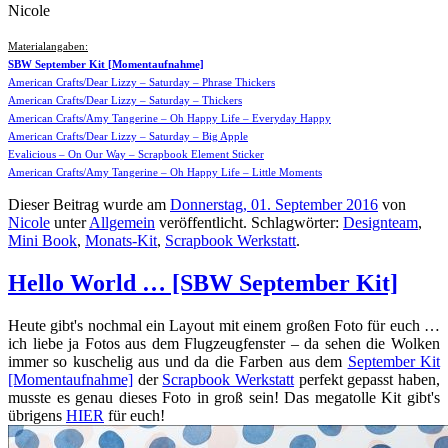
Nicole
Materialangaben:
SBW September Kit [Momentaufnahme]
American Crafts/Dear Lizzy – Saturday – Phrase Thickers
American Crafts/Dear Lizzy – Saturday – Thickers
American Crafts/Amy Tangerine – Oh Happy Life – Everyday Happy
American Crafts/Dear Lizzy – Saturday – Big Apple
Evalicious – On Our Way – Scrapbook Element Sticker
American Crafts/Amy Tangerine – Oh Happy Life – Little Moments
Dieser Beitrag wurde am
Donnerstag, 01. September 2016
von
Nicole
unter
Allgemein
veröffentlicht. Schlagwörter:
Designteam
,
Mini Book
,
Monats-Kit
,
Scrapbook Werkstatt
.
Hello World … [SBW September Kit]
Heute gibt's nochmal ein Layout mit einem großen Foto für euch …
ich liebe ja Fotos aus dem Flugzeugfenster – da sehen die Wolken
immer so kuschelig aus und da die Farben aus dem
September Kit
[Momentaufnahme]
der
Scrapbook Werkstatt
perfekt gepasst haben,
musste es genau dieses Foto in groß sein! Das megatolle Kit gibt's
übrigens
HIER
für euch!