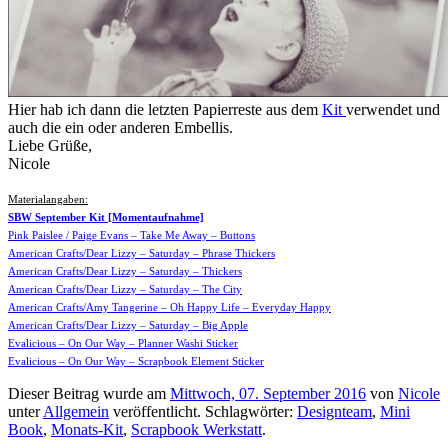
Hier hab ich dann die letzten Papierreste aus dem
Kit
verwendet und
auch die ein oder anderen Embellis.
Liebe Grüße,
Nicole
Materialangaben:
SBW September Kit [Momentaufnahme]
Pink Paislee / Paige Evans – Take Me Away – Buttons
American Crafts/Dear Lizzy – Saturday – Phrase Thickers
American Crafts/Dear Lizzy – Saturday – Thickers
American Crafts/Dear Lizzy – Saturday – The City
American Crafts/Amy Tangerine – Oh Happy Life – Everyday Happy
American Crafts/Dear Lizzy – Saturday – Big Apple
Evalicious – On Our Way – Planner Washi Sticker
Evalicious – On Our Way – Scrapbook Element Sticker
Dieser Beitrag wurde am
Mittwoch, 07. September 2016
von
Nicole
unter
Allgemein
veröffentlicht. Schlagwörter:
Designteam
,
Mini
Book
,
Monats-Kit
,
Scrapbook Werkstatt
.