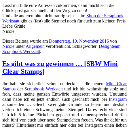
Lasst mir bitte eure Adressen zukommen, dann macht sich die
Glückspost ganz schnell auf den Weg zu euch!
Und alle anderen bitte nicht traurig sein … im
Shop der Scrapbook
Werkstatt
gibt es (fast) alle Stempel noch für euch zum kleinen Preis.
Liebe Grüße,
Nicole
Dieser Beitrag wurde am
Donnerstag, 10. November 2016
von
Nicole
unter
Allgemein
veröffentlicht. Schlagwörter:
Designteam
,
Scrapbook Werkstatt
.
Es gibt was zu gewinnen … [SBW Mini
Clear Stamps]
Ihr habt sie sicherlich schon entdeckt … die neuen
Mini Clear
Stamps
der
Scrapbook Werkstatt
und ich bin wahnsinnig stolz und
froh, dass meine ganzen Entwürfe umgesetzt wurden. Uuuuund
dann habe ich es jetzt endlich auch geschafft mich bei
Instagram
anzumelden … Gleich zwei gute Gründe zu feiern und deshalb
verlose ich einen Schwung meiner Stempel. Da es recht viele sind
hab ich 5 kleine Päckchen gepackt und dementsprechend dürfen
sich fünf von euch über neue Stempelchen freuen. Was ihr dafür tun
müsst? Hinterlasst mir einfach hier oder bei Instagram einen lieben