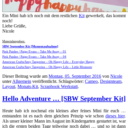
Ein Mini hab ich noch mit dem restlichen
Kit
gewerkelt, das kommt
noch!
Liebe Grüße,
Nicole
Materialangaben:
SBW September Kit [Momentaufnahme]
Pink Paislee / Paige Evans – Take Me Away – 01
Pink Paislee / Paige Evans – Take Me Away – 04
American Crafts/Amy Tangerine – Oh Happy Life – Everyday Happy
American Crafts/Amy Tangerine – Oh Happy Life – Little Moments
Dieser Beitrag wurde am
Montag, 05. September 2016
von
Nicole
unter
Allgemein
veröffentlicht. Schlagwörter:
Cameo
,
Designteam
,
Layout
,
Monats-Kit
,
Scrapbook Werkstatt
.
Hello Adventure … [SBW September Kit]
Heute hab ich nochmal ein kleines aber feines Mini für euch …
entstanden ist es nach dem gleichen Prinzip wie schon
dieses hier
.
Als unser kleiner Mann im August im Kindergarten gestartet ist, war
ich die ersten beiden Tage teilweise noch dabei … und so ist dann