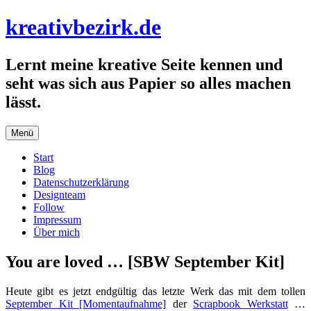
Zum
kreativbezirk.de
Inhalt
springen
Lernt meine kreative Seite kennen und
seht was sich aus Papier so alles machen
lässt.
Menü
Start
Blog
Datenschutzerklärung
Designteam
Follow
Impressum
Über mich
You are loved … [SBW September Kit]
Heute gibt es jetzt endgültig das letzte Werk das mit dem tollen
September Kit [Momentaufnahme]
der
Scrapbook Werkstatt
…