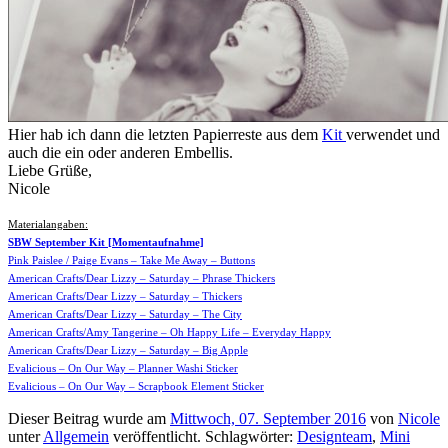
Hier hab ich dann die letzten Papierreste aus dem
Kit
verwendet und
auch die ein oder anderen Embellis.
Liebe Grüße,
Nicole
Materialangaben:
SBW September Kit [Momentaufnahme]
Pink Paislee / Paige Evans – Take Me Away – Buttons
American Crafts/Dear Lizzy – Saturday – Phrase Thickers
American Crafts/Dear Lizzy – Saturday – Thickers
American Crafts/Dear Lizzy – Saturday – The City
American Crafts/Amy Tangerine – Oh Happy Life – Everyday Happy
American Crafts/Dear Lizzy – Saturday – Big Apple
Evalicious – On Our Way – Planner Washi Sticker
Evalicious – On Our Way – Scrapbook Element Sticker
Dieser Beitrag wurde am
Mittwoch, 07. September 2016
von
Nicole
unter
Allgemein
veröffentlicht. Schlagwörter:
Designteam
,
Mini