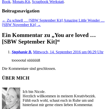
Book
,
Monats-Kit
,
Scrapbook Werkstatt
.
Beitragsnavigation
←
Zu schnell … [SBW September Kit]
Amazing Little Wonder …
[SBW November Kit]
→
Ein Kommentar zu „
You are loved …
[SBW September Kit]
“
Stephanie B.
Mittwoch, 14. September 2016 um 06:29 Uhr
toooootal süüüüüß
Die Kommentare sind geschlossen.
ÜBER MICH
Ich bin Nicole.
Herzlich willkommen in meinem Kreativbezirk.
Fühlt euch wohl, schaut euch in Ruhe um und
hinterlasst mir gerne einen lieben Kommentar.