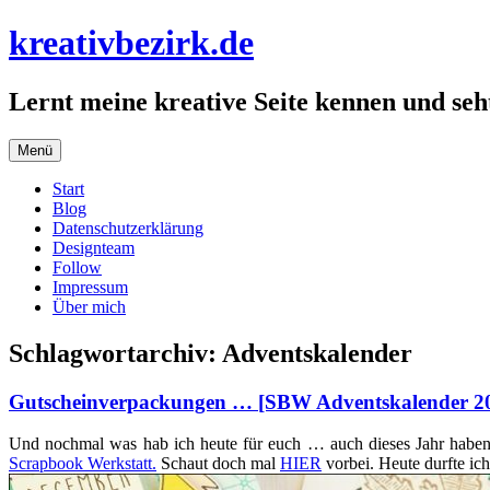
Zum
kreativbezirk.de
Inhalt
springen
Lernt meine kreative Seite kennen und seht
Menü
Start
Blog
Datenschutzerklärung
Designteam
Follow
Impressum
Über mich
Schlagwortarchiv:
Adventskalender
Gutscheinverpackungen … [SBW Adventskalender 2
Und nochmal was hab ich heute für euch … auch dieses Jahr haben
Scrapbook Werkstatt.
Schaut doch mal
HIER
vorbei. Heute durfte ic