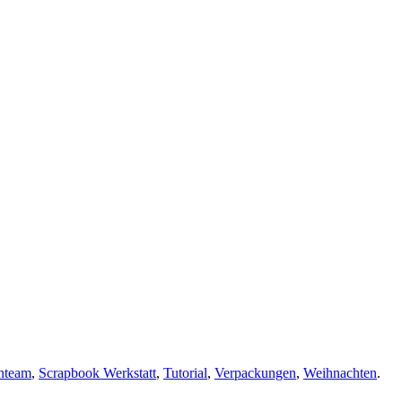
nteam
,
Scrapbook Werkstatt
,
Tutorial
,
Verpackungen
,
Weihnachten
.