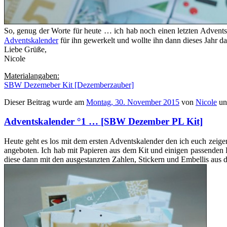
So, genug der Worte für heute … ich hab noch einen letzten Adventska
Adventskalender
für ihn gewerkelt und wollte ihn dann dieses Jahr da
Liebe Grüße,
Nicole
Materialangaben:
SBW Dezemeber Kit [Dezemberzauber]
Dieser Beitrag wurde am
Montag, 30. November 2015
von
Nicole
un
Adventskalender °1 … [SBW Dezember PL Kit]
Heute geht es los mit dem ersten Adventskalender den ich euch zeige
angeboten. Ich hab mit Papieren aus dem Kit und einigen passenden 
diese dann mit den ausgestanzten Zahlen, Stickern und Embellis aus 