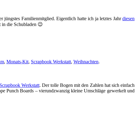
jüngstes Familienmitglied. Eigentlich hatte ich ja letztes Jahr
diesen
ht in die Schubladen 😉
am
,
Monats-Kit
,
Scrapbook Werkstatt
,
Weihnachten
.
Scrapbook Werkstatt
. Der tolle Bogen mit den Zahlen hat sich einfach
velope Punch Boards – vierundzwanzig kleine Umschläge gewerkelt und