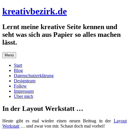
Zum
kreativbezirk.de
Inhalt
springen
Lernt meine kreative Seite kennen und
seht was sich aus Papier so alles machen
lässt.
Menü
Start
Blog
Datenschutzerklärung
Designteam
Follow
Impressum
Über mich
In der Layout Werkstatt …
Heute gibt es mal wieder einen neuen Beitrag in der
Layout
Werkstatt
… und zwar von mir. Schaut doch mal vorbei!