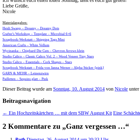
Ich wünsch euch einen tollen Sonntag, lasst es euch gut gehen!
Liebe Grüße,
Nicole
Materialangaben:
Heidi Swapp – Dreamy – Dreamy Dots
Crafter's Workshop – Template – Microbial 6×6
Scrapbook-Werkstatt – Shipping Tags Mini
American Crafts – White Vellum
Wycinanka – Chipbard Die Cuts – Chevron Arrows klein
Studio Calico – Classic Calico Vol. 2 – Wood Veneer Tiny Stars
Studio Calico – Essentials – Cork Shapes – Stars
Scrapbook Werkstatt – Frida von Janna Werner – Alpha Sticker {pink}
GARN & MEHR – Leinenzwirn
Pailletten – Sequins glatt – Pink
Dieser Beitrag wurde am
Sonntag, 10. August 2014
von
Nicole
unter
Beitragsnavigation
←
Ein Hochzeitskärtchen … mit dem SBW August Kit
Eine Schäch
2 Kommentare zu „
Ganz vergessen …
“
Ruth
Dienstag, 26. August 2014 um 20:33 Uhr