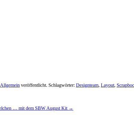
Allgemein
veröffentlicht. Schlagwörter:
Designteam
,
Layout
,
Scrapboo
telchen … mit dem SBW August Kit
→