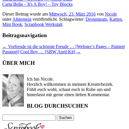
Carta Bella – It's A Boy! – Toy Blocks
Dieser Beitrag wurde am
Mittwoch, 23. März 2016
von
Nicole
unter
Allgemein
veröffentlicht. Schlagwörter:
Designteam
,
Karten
,
Mini Book
,
Scrapbook Werkstatt
.
Beitragsnavigation
←
Vorfreude ist die schönste Freude … [Webster’s Pages – Painted
Passport]
Cool Boy … [SBW April Kit]
→
ÜBER MICH
Ich bin Nicole.
Herzlich willkommen in meinem Kreativbezirk.
Fühlt euch wohl, schaut euch in Ruhe um und
hinterlasst mir gerne einen lieben Kommentar.
BLOG DURCHSUCHEN
Suchen
nach: