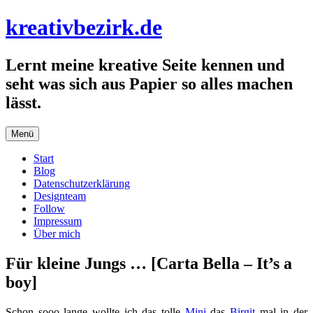
Zum
kreativbezirk.de
Inhalt
springen
Lernt meine kreative Seite kennen und
seht was sich aus Papier so alles machen
lässt.
Menü
Start
Blog
Datenschutzerklärung
Designteam
Follow
Impressum
Über mich
Für kleine Jungs … [Carta Bella – It’s a
boy]
Schon sooo lange wollte ich das tolle
Mini
das
Birgit
mal in der