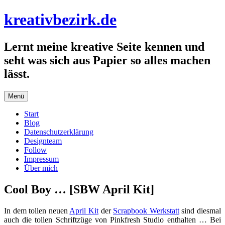
Zum
kreativbezirk.de
Inhalt
springen
Lernt meine kreative Seite kennen und
seht was sich aus Papier so alles machen
lässt.
Menü
Start
Blog
Datenschutzerklärung
Designteam
Follow
Impressum
Über mich
Cool Boy … [SBW April Kit]
In dem tollen neuen
April Kit
der
Scrapbook Werkstatt
sind diesmal
auch die tollen Schriftzüge von Pinkfresh Studio enthalten … Bei