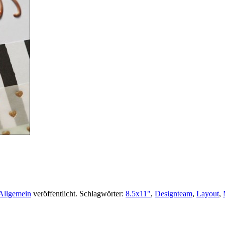
Allgemein
veröffentlicht. Schlagwörter:
8.5x11"
,
Designteam
,
Layout
,