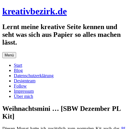
Zum
kreativbezirk.de
Inhalt
springen
Lernt meine kreative Seite kennen und
seht was sich aus Papier so alles machen
lässt.
Menü
Start
Blog
Datenschutzerklärung
Designteam
Follow
Impressum
Über mich
Weihnachtsmini … [SBW Dezember PL
Kit]
Diesen Monat hatte ich zusätzlich zum normalen Kit auch das
PL