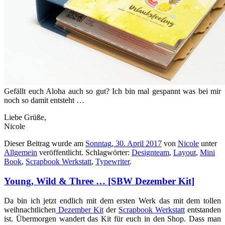
Gefällt euch Aloha auch so gut? Ich bin mal gespannt was bei mir
noch so damit entsteht …
Liebe Grüße,
Nicole
Dieser Beitrag wurde am
Sonntag, 30. April 2017
von
Nicole
unter
Allgemein
veröffentlicht. Schlagwörter:
Designteam
,
Layout
,
Mini
Book
,
Scrapbook Werkstatt
,
Typewriter
.
Young, Wild & Three … [SBW Dezember Kit]
Da bin ich jetzt endlich mit dem ersten Werk das mit dem tollen
weihnachtlichen
Dezember Kit
der
Scrapbook Werkstatt
entstanden
ist. Übermorgen wandert das Kit für euch in den Shop. Dass man