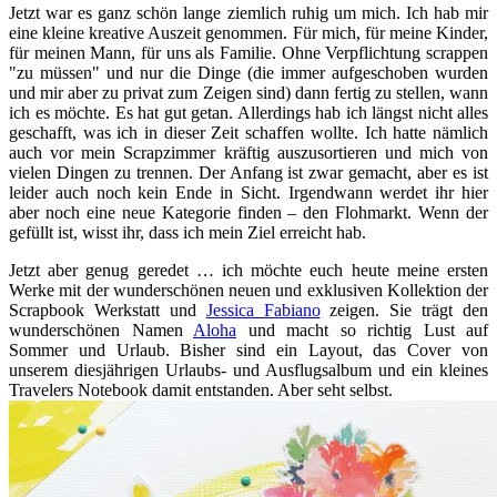
Jetzt war es ganz schön lange ziemlich ruhig um mich. Ich hab mir
eine kleine kreative Auszeit genommen. Für mich, für meine Kinder,
für meinen Mann, für uns als Familie. Ohne Verpflichtung scrappen
"zu müssen" und nur die Dinge (die immer aufgeschoben wurden
und mir aber zu privat zum Zeigen sind) dann fertig zu stellen, wann
ich es möchte. Es hat gut getan. Allerdings hab ich längst nicht alles
geschafft, was ich in dieser Zeit schaffen wollte. Ich hatte nämlich
auch vor mein Scrapzimmer kräftig auszusortieren und mich von
vielen Dingen zu trennen. Der Anfang ist zwar gemacht, aber es ist
leider auch noch kein Ende in Sicht. Irgendwann werdet ihr hier
aber noch eine neue Kategorie finden – den Flohmarkt. Wenn der
gefüllt ist, wisst ihr, dass ich mein Ziel erreicht hab.
Jetzt aber genug geredet … ich möchte euch heute meine ersten
Werke mit der wunderschönen neuen und exklusiven Kollektion der
Scrapbook Werkstatt und
Jessica Fabiano
zeigen. Sie trägt den
wunderschönen Namen
Aloha
und macht so richtig Lust auf
Sommer und Urlaub. Bisher sind ein Layout, das Cover von
unserem diesjährigen Urlaubs- und Ausflugsalbum und ein kleines
Travelers Notebook damit entstanden. Aber seht selbst.