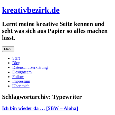
Zum
kreativbezirk.de
Inhalt
springen
Lernt meine kreative Seite kennen und
seht was sich aus Papier so alles machen
lässt.
Menü
Start
Blog
Datenschutzerklärung
Designteam
Follow
Impressum
Über mich
Schlagwortarchiv:
Typewriter
Ich bin wieder da … [SBW – Aloha]