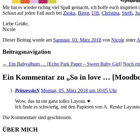
Mir hat es wieder richtig viel Spaß gemacht, ich hoffe euch inspir
Schaut auf jeden Fall auch bei
Zsoka
,
Birgit
,
Ulli
,
Christina
,
Steffi
,
Ju
Liebe Grüße,
Nicole
Dieser Beitrag wurde am
Samstag, 03. März 2018
von
Nicole
unter
A
Beitragsnavigation
←
Ein Babyalbum … [Echo Park Paper – Sweet Baby Girl]
Noch ei
Ein Kommentar zu „
So in love … [Moodbo
PrinzessinN
Montag, 05. März 2018 um 10:05 Uhr
Wow, das ist ein ganz tolles Layout. ♥
Ich finde es schwierig, mit den Papieren von A. Renke Layouts
Die Kommentare sind geschlossen.
ÜBER MICH