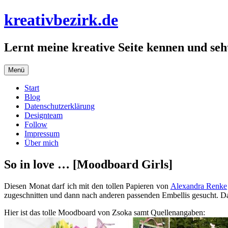
Zum
kreativbezirk.de
Inhalt
springen
Lernt meine kreative Seite kennen und seht
Menü
Start
Blog
Datenschutzerklärung
Designteam
Follow
Impressum
Über mich
So in love … [Moodboard Girls]
Diesen Monat darf ich mit den tollen Papieren von
Alexandra Renke
zugeschnitten und dann nach anderen passenden Embellis gesucht. Das E
Hier ist das tolle Moodboard von Zsoka samt Quellenangaben: