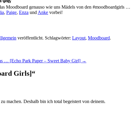
iert das Moodboard genauso wie uns Mädels von den #moodboardgirls …
lia
,
Paige
,
Enza
und
Anke
vorbei!
llgemein
veröffentlicht. Schlagwörter:
Layout
,
Moodboard
.
ns … [Echo Park Paper – Sweet Baby Girl]
→
ard Girls]
“
 zu machen. Deshalb bin ich total begeistert von deinem.