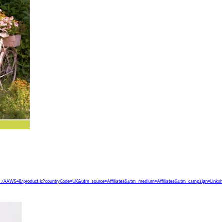
_/
AAW548/product.lc?countryCode=
UK&utm_source=Affiliates&utm_
medium=Affiliates&utm_
campaign=Links