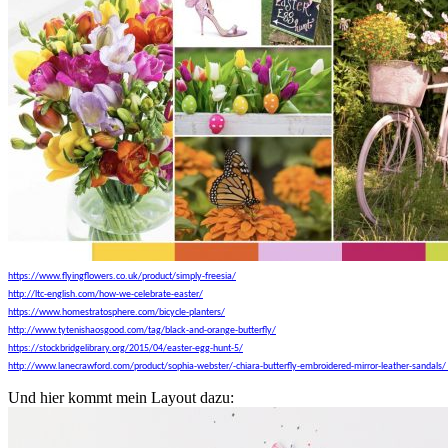
https://www.flyingflowers.co.
uk/product/simply-freesia/
http://ltc-english.com/how-we-
celebrate-easter/
https://www.homestratosphere.
com/bicycle-planters/
http://www.tytenishaosgood.
com/tag/black-and-orange-
butterfly/
https://stockbridgelibrary.
org/2015/04/easter-egg-hunt-5/
http://www.lanecrawford.com/
product/sophia-webster/-
chiara-butterfly-embroidered-
mirror-leather-sandals/
Und hier kommt mein Layout dazu: