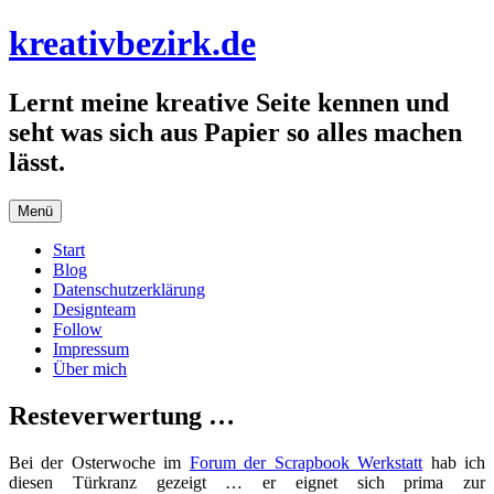
Zum
kreativbezirk.de
Inhalt
springen
Lernt meine kreative Seite kennen und
seht was sich aus Papier so alles machen
lässt.
Menü
Start
Blog
Datenschutzerklärung
Designteam
Follow
Impressum
Über mich
Resteverwertung …
Bei der Osterwoche im
Forum der Scrapbook Werkstatt
hab ich
diesen Türkranz gezeigt … er eignet sich prima zur