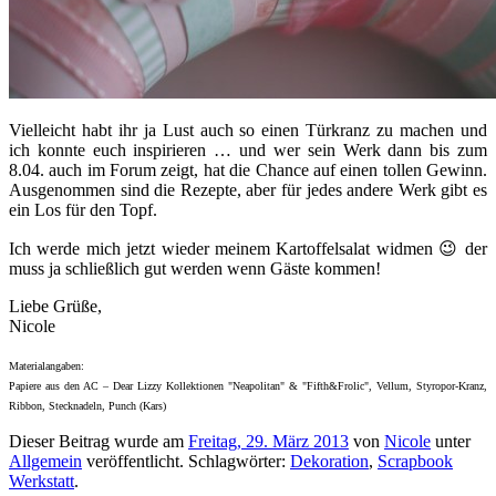
Vielleicht habt ihr ja Lust auch so einen Türkranz zu machen und
ich konnte euch inspirieren … und wer sein Werk dann bis zum
8.04. auch im Forum zeigt, hat die Chance auf einen tollen Gewinn.
Ausgenommen sind die Rezepte, aber für jedes andere Werk gibt es
ein Los für den Topf.
Ich werde mich jetzt wieder meinem Kartoffelsalat widmen 😉 der
muss ja schließlich gut werden wenn Gäste kommen!
Liebe Grüße,
Nicole
Materialangaben:
Papiere aus den AC – Dear Lizzy Kollektionen "Neapolitan" & "Fifth&Frolic", Vellum, Styropor-Kranz,
Ribbon, Stecknadeln, Punch (Kars)
Dieser Beitrag wurde am
Freitag, 29. März 2013
von
Nicole
unter
Allgemein
veröffentlicht. Schlagwörter:
Dekoration
,
Scrapbook
Werkstatt
.