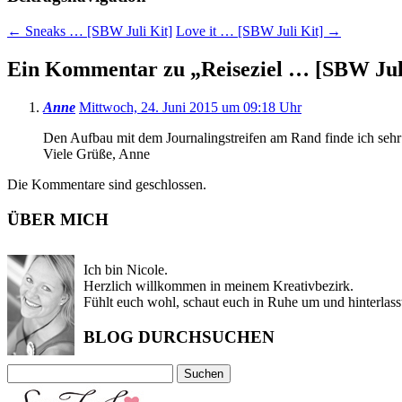
←
Sneaks … [SBW Juli Kit]
Love it … [SBW Juli Kit]
→
Ein Kommentar zu „
Reiseziel … [SBW Jul
Anne
Mittwoch, 24. Juni 2015 um 09:18 Uhr
Den Aufbau mit dem Journalingstreifen am Rand finde ich sehr
Viele Grüße, Anne
Die Kommentare sind geschlossen.
ÜBER MICH
Ich bin Nicole.
Herzlich willkommen in meinem Kreativbezirk.
Fühlt euch wohl, schaut euch in Ruhe um und hinterlass
BLOG DURCHSUCHEN
Suchen
nach: