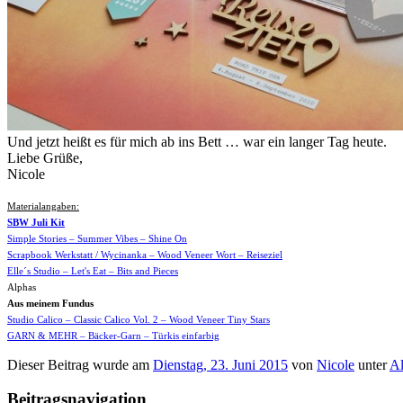
Und jetzt heißt es für mich ab ins Bett … war ein langer Tag heute.
Liebe Grüße,
Nicole
Materialangaben:
SBW Juli Kit
Simple Stories – Summer Vibes – Shine On
Scrapbook Werkstatt / Wycinanka – Wood Veneer Wort – Reiseziel
Elle´s Studio – Let's Eat – Bits and Pieces
Alphas
Aus meinem Fundus
Studio Calico – Classic Calico Vol. 2 – Wood Veneer Tiny Stars
GARN & MEHR – Bäcker-Garn – Türkis einfarbig
Dieser Beitrag wurde am
Dienstag, 23. Juni 2015
von
Nicole
unter
Al
Beitragsnavigation