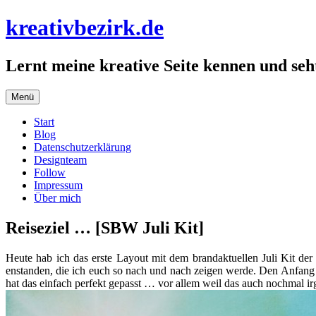
Zum
kreativbezirk.de
Inhalt
springen
Lernt meine kreative Seite kennen und seht
Menü
Start
Blog
Datenschutzerklärung
Designteam
Follow
Impressum
Über mich
Reiseziel … [SBW Juli Kit]
Heute hab ich das erste Layout mit dem brandaktuellen Juli Kit der
enstanden, die ich euch so nach und nach zeigen werde. Den Anfang m
hat das einfach perfekt gepasst … vor allem weil das auch nochmal ir