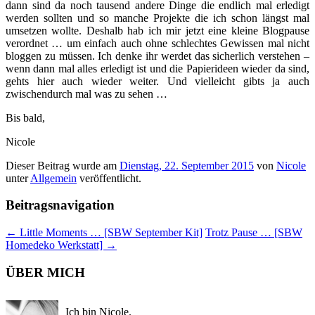
dann sind da noch tausend andere Dinge die endlich mal erledigt
werden sollten und so manche Projekte die ich schon längst mal
umsetzen wollte. Deshalb hab ich mir jetzt eine kleine Blogpause
verordnet … um einfach auch ohne schlechtes Gewissen mal nicht
bloggen zu müssen. Ich denke ihr werdet das sicherlich verstehen –
wenn dann mal alles erledigt ist und die Papierideen wieder da sind,
gehts hier auch wieder weiter. Und vielleicht gibts ja auch
zwischendurch mal was zu sehen …
Bis bald,
Nicole
Dieser Beitrag wurde am
Dienstag, 22. September 2015
von
Nicole
unter
Allgemein
veröffentlicht.
Beitragsnavigation
←
Little Moments … [SBW September Kit]
Trotz Pause … [SBW
Homedeko Werkstatt]
→
ÜBER MICH
Ich bin Nicole.