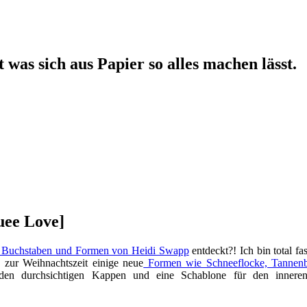
 was sich aus Papier so alles machen lässt.
uee Love]
 Buchstaben und Formen von Heidi Swapp
entdeckt?! Ich bin total fa
zur Weihnachtszeit einige neue
Formen wie Schneeflocke, Tannen
senden durchsichtigen Kappen und eine Schablone für den innere