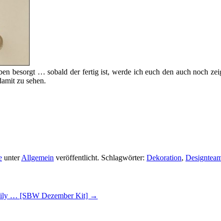
en besorgt … sobald der fertig ist, werde ich euch den auch noch ze
damit zu sehen.
e
unter
Allgemein
veröffentlicht. Schlagwörter:
Dekoration
,
Designtea
ily … [SBW Dezember Kit]
→