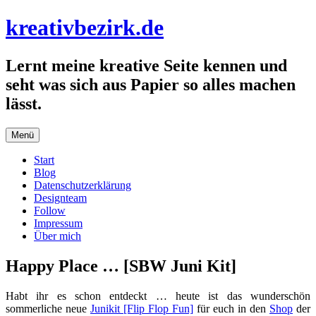
Zum
kreativbezirk.de
Inhalt
springen
Lernt meine kreative Seite kennen und
seht was sich aus Papier so alles machen
lässt.
Menü
Start
Blog
Datenschutzerklärung
Designteam
Follow
Impressum
Über mich
Happy Place … [SBW Juni Kit]
Habt ihr es schon entdeckt … heute ist das wunderschön
sommerliche neue
Junikit [Flip Flop Fun]
für euch in den
Shop
der