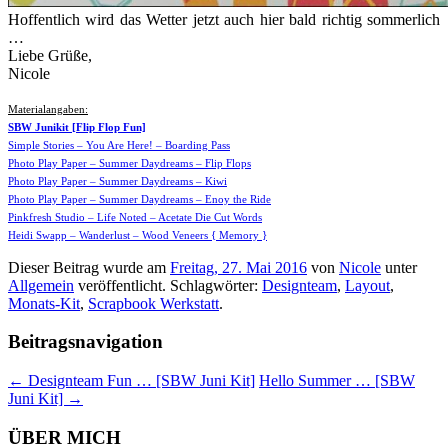
Hoffentlich wird das Wetter jetzt auch hier bald richtig sommerlich
…
Liebe Grüße,
Nicole
Materialangaben:
SBW Junikit [Flip Flop Fun]
Simple Stories – You Are Here! – Boarding Pass
Photo Play Paper – Summer Daydreams – Flip Flops
Photo Play Paper – Summer Daydreams – Kiwi
Photo Play Paper – Summer Daydreams – Enoy the Ride
Pinkfresh Studio – Life Noted – Acetate Die Cut Words
Heidi Swapp – Wanderlust – Wood Veneers { Memory }
Dieser Beitrag wurde am
Freitag, 27. Mai 2016
von
Nicole
unter
Allgemein
veröffentlicht. Schlagwörter:
Designteam
,
Layout
,
Monats-Kit
,
Scrapbook Werkstatt
.
Beitragsnavigation
←
Designteam Fun … [SBW Juni Kit]
Hello Summer … [SBW
Juni Kit]
→
ÜBER MICH