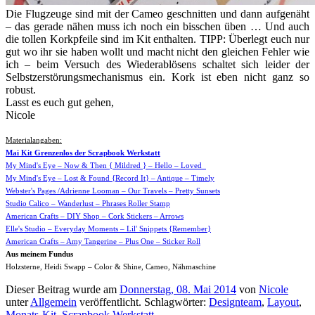
Die Flugzeuge sind mit der Cameo geschnitten und dann aufgenäht
– das gerade nähen muss ich noch ein bisschen üben … Und auch
die tollen Korkpfeile sind im Kit enthalten. TIPP: Überlegt euch nur
gut wo ihr sie haben wollt und macht nicht den gleichen Fehler wie
ich – beim Versuch des Wiederablösens schaltet sich leider der
Selbstzerstörungsmechanismus ein. Kork ist eben nicht ganz so
robust.
Lasst es euch gut gehen,
Nicole
Materialangaben:
Mai Kit Grenzenlos der Scrapbook Werkstatt
My Mind's Eye – Now & Then { Mildred } – Hello – Loved
My Mind's Eye – Lost & Found {Record It} – Antique – Timely
Webster's Pages /Adrienne Looman – Our Travels – Pretty Sunsets
Studio Calico – Wanderlust – Phrases Roller Stamp
American Crafts – DIY Shop – Cork Stickers – Arrows
Elle's Studio – Everyday Moments – Lil' Snippets {Remember}
American Crafts – Amy Tangerine – Plus One – Sticker Roll
Aus meinem Fundus
Holzsterne, Heidi Swapp – Color & Shine, Cameo, Nähmaschine
Dieser Beitrag wurde am
Donnerstag, 08. Mai 2014
von
Nicole
unter
Allgemein
veröffentlicht. Schlagwörter:
Designteam
,
Layout
,
Monats-Kit
,
Scrapbook Werkstatt
.