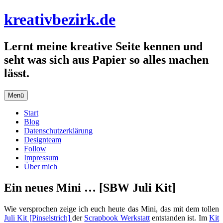
Zum
kreativbezirk.de
Inhalt
springen
Lernt meine kreative Seite kennen und
seht was sich aus Papier so alles machen
lässt.
Menü
Start
Blog
Datenschutzerklärung
Designteam
Follow
Impressum
Über mich
Ein neues Mini … [SBW Juli Kit]
Wie versprochen zeige ich euch heute das Mini, das mit dem tollen
Juli Kit [Pinselstrich]
der
Scrapbook Werkstatt
entstanden ist. Im
Kit