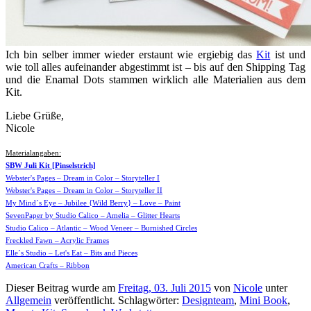
Ich bin selber immer wieder erstaunt wie ergiebig das
Kit
ist und
wie toll alles aufeinander abgestimmt ist – bis auf den Shipping Tag
und die Enamal Dots stammen wirklich alle Materialien aus dem
Kit.
Liebe Grüße,
Nicole
Materialangaben:
SBW Juli Kit [Pinselstrich]
Webster's Pages – Dream in Color – Storyteller I
Webster's Pages – Dream in Color – Storyteller II
My Mind´s Eye – Jubilee {Wild Berry} – Love – Paint
SevenPaper by Studio Calico – Amelia – Glitter Hearts
Studio Calico – Atlantic – Wood Veneer – Burnished Circles
Freckled Fawn – Acrylic Frames
Elle´s Studio – Let's Eat – Bits and Pieces
American Crafts – Ribbon
Dieser Beitrag wurde am
Freitag, 03. Juli 2015
von
Nicole
unter
Allgemein
veröffentlicht. Schlagwörter:
Designteam
,
Mini Book
,