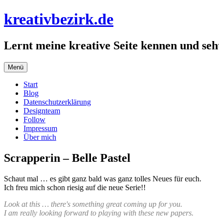
Zum
kreativbezirk.de
Inhalt
springen
Lernt meine kreative Seite kennen und seht
Menü
Start
Blog
Datenschutzerklärung
Designteam
Follow
Impressum
Über mich
Scrapperin – Belle Pastel
Schaut mal … es gibt ganz bald was ganz tolles Neues für euch.
Ich freu mich schon riesig auf die neue Serie!!
Look at this … there's something great coming up for you.
I am really looking forward to playing with these new papers.