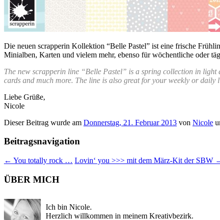
Die neuen scrapperin Kollektion “Belle Pastel” ist eine frische Frühli
Minialben, Karten und vielem mehr, ebenso für wöchentliche oder tä
The new scrapperin line “Belle Pastel” is a spring collection in ligh
cards and much more. The line is also great for your weekly or daily l
Liebe Grüße,
Nicole
Dieser Beitrag wurde am
Donnerstag, 21. Februar 2013
von
Nicole
u
Beitragsnavigation
←
You totally rock …
Lovin‘ you >>> mit dem März-Kit der SBW
ÜBER MICH
Ich bin Nicole.
Herzlich willkommen in meinem Kreativbezirk.