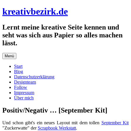
Zum
kreativbezirk.de
Inhalt
springen
Lernt meine kreative Seite kennen und
seht was sich aus Papier so alles machen
lässt.
Menü
Start
Blog
Datenschutzerklärung
Designteam
Follow
Impressum
Über mich
Positiv/Negativ … [September Kit]
Und schon gibt's ein neues Layout mit dem tollen
September Kit
"Zuckerwatte" der
Scrapbook Werkstatt
.