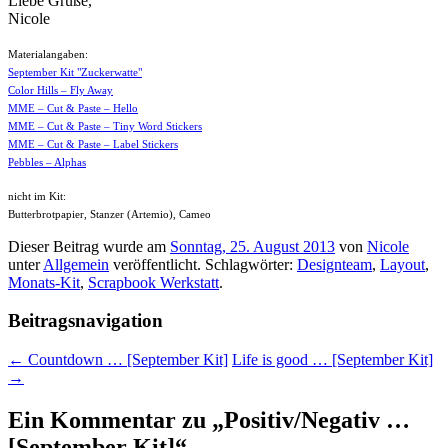
Liebe Grüße,
Nicole
Materialangaben:
September Kit "Zuckerwatte"
Color Hills – Fly Away
MME – Cut & Paste – Hello
MME – Cut & Paste – Tiny Word Stickers
MME – Cut & Paste – Label Stickers
Pebbles – Alphas
nicht im Kit:
Butterbrotpapier, Stanzer (Artemio), Cameo
Dieser Beitrag wurde am
Sonntag, 25. August 2013
von
Nicole
unter
Allgemein
veröffentlicht. Schlagwörter:
Designteam
,
Layout
,
Monats-Kit
,
Scrapbook Werkstatt
.
Beitragsnavigation
←
Countdown … [September Kit]
Life is good … [September Kit]
→
Ein Kommentar zu „
Positiv/Negativ …
[September Kit]
“