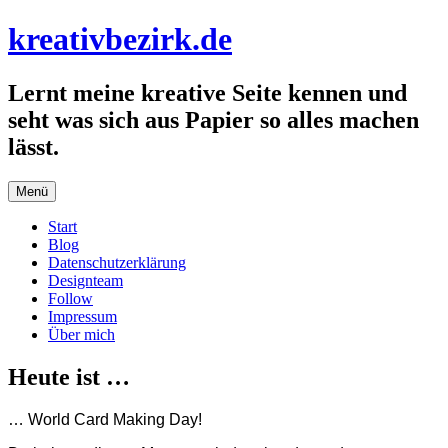
Zum
kreativbezirk.de
Inhalt
springen
Lernt meine kreative Seite kennen und
seht was sich aus Papier so alles machen
lässt.
Menü
Start
Blog
Datenschutzerklärung
Designteam
Follow
Impressum
Über mich
Heute ist …
… World Card Making Day!