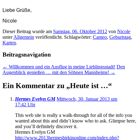
Liebe Grüße,
Nicole
Dieser Beitrag wurde am
Samstag, 06. Oktober 2012
von
Nicole
unter
Allgemein
veröffentlicht. Schlagwörter:
Cameo
,
Geburtstag
,
Karten
.
Beitragsnavigation
←
Willkommen und ein Ausflug in meine Lieblingsstadt!
Den
Augenblick genießen … mit den Söhnen Mannheims!
→
Ein Kommentar zu „
Heute ist …
“
Hermes Evelyn GM
Mittwoch, 30. Januar 2013 um
17:42 Uhr
This web site is really a walk-through for all of the info you
wanted about this and didn’t know who to ask. Glimpse here,
and you’ll definitely discover it.
Hermes Evelyn GM
http://www.2013hermesbirkinonline.com/index.php?